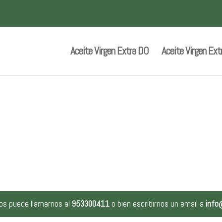
Aceite Virgen Extra DO
Aceite Virgen Ext
os puede llamarnos al
953300411
o bien escribirnos un email a
info